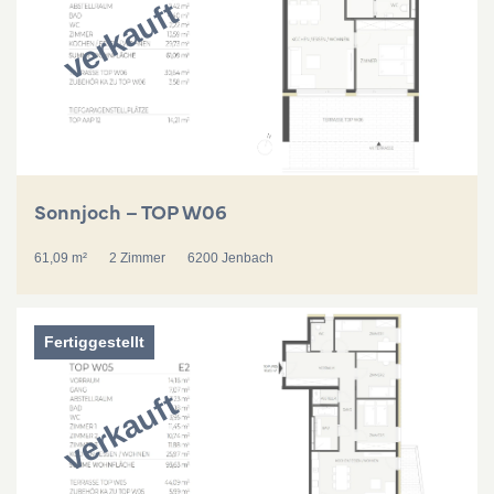
verkauft
Sonnjoch – TOP W06
61,09 m²
2 Zimmer
6200 Jenbach
Fertiggestellt
verkauft