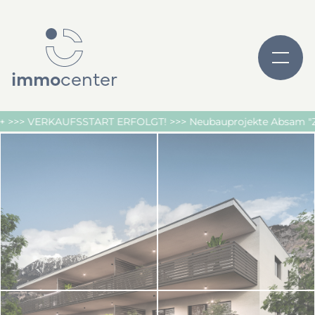
immo
center
OLGT! >>> Neubauprojekte Absam "Zunterkopf 2.0" >>> Inzing "