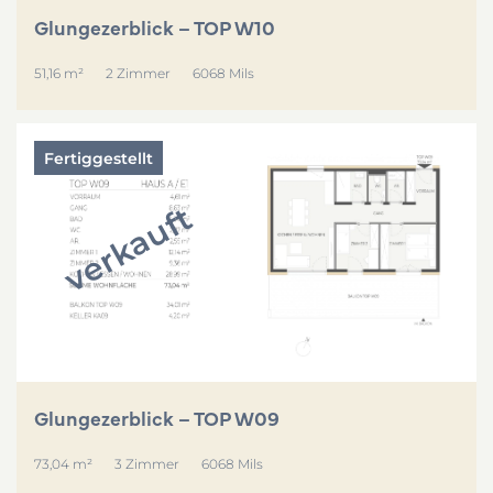
Glungezerblick – TOP W10
51,16 m²
2 Zimmer
6068 Mils
Fertiggestellt
verkauft
Glungezerblick – TOP W09
73,04 m²
3 Zimmer
6068 Mils