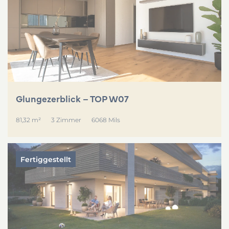
Glungezerblick – TOP W07
81,32 m²
3 Zimmer
6068 Mils
Fertiggestellt