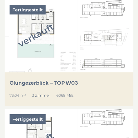
Fertiggestellt
verkauft
Glungezerblick – TOP W03
73,04 m²
3 Zimmer
6068 Mils
Fertiggestellt