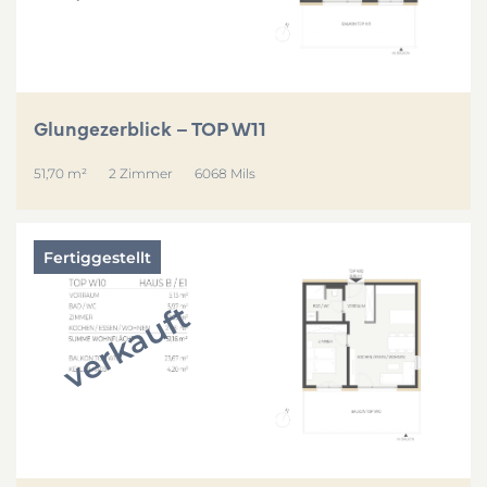
Glungezerblick – TOP W11
51,70 m²
2 Zimmer
6068 Mils
Fertiggestellt
verkauft