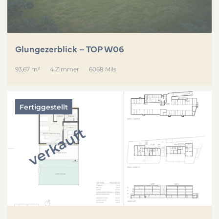
Glungezerblick – TOP W06
93,67 m²
4 Zimmer
6068 Mils
Fertiggestellt
verkauft