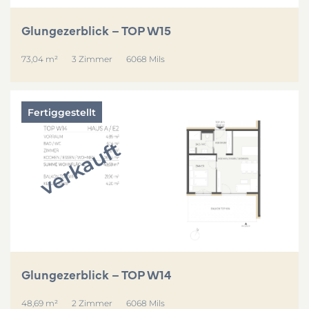
Glungezerblick – TOP W15
73,04 m²
3 Zimmer
6068 Mils
Fertiggestellt
verkauft
Glungezerblick – TOP W14
48,69 m²
2 Zimmer
6068 Mils