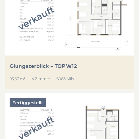
verkauft
Glungezerblick – TOP W12
93,67 m²
4 Zimmer
6068 Mils
Fertiggestellt
verkauft