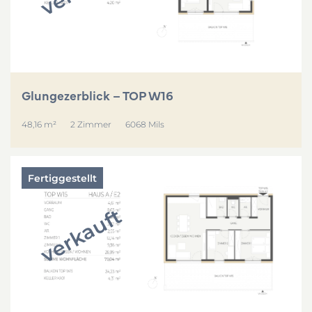
Glungezerblick – TOP W16
48,16 m²
2 Zimmer
6068 Mils
Fertiggestellt
verkauft