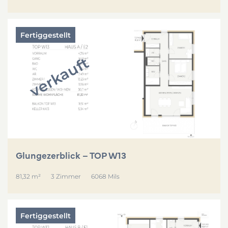
Fertiggestellt
verkauft
Glungezerblick – TOP W13
81,32 m²
3 Zimmer
6068 Mils
Fertiggestellt