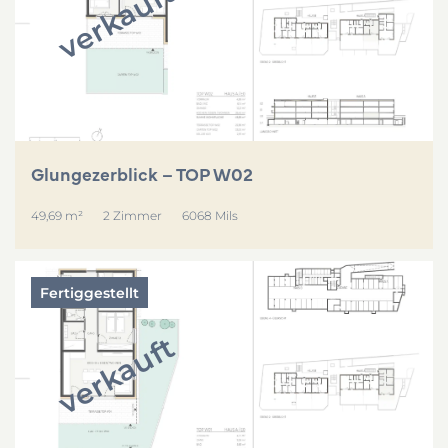
verkauft
Glungezerblick – TOP W02
49,69 m²
2 Zimmer
6068 Mils
Fertiggestellt
verkauft