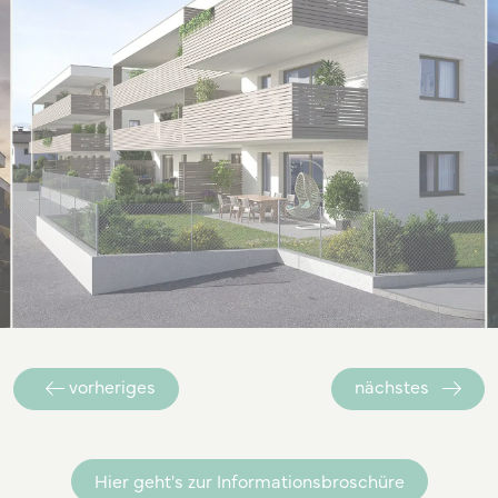
Item
1
vorheriges
nächstes
of
5
Hier geht's zur Informationsbroschüre