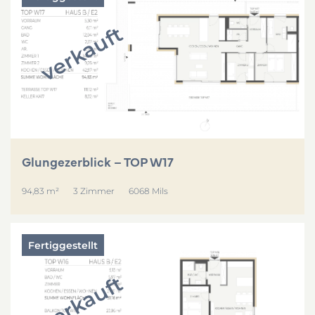
verkauft
Glungezerblick – TOP W17
94,83 m²
3 Zimmer
6068 Mils
Fertiggestellt
verkauft