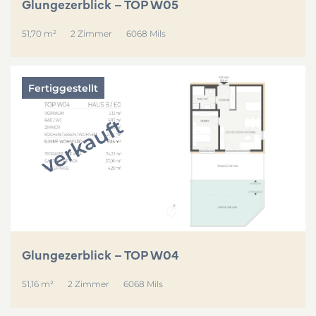
Glungezerblick – TOP W05
51,70 m²
2 Zimmer
6068 Mils
Fertiggestellt
verkauft
Glungezerblick – TOP W04
51,16 m²
2 Zimmer
6068 Mils