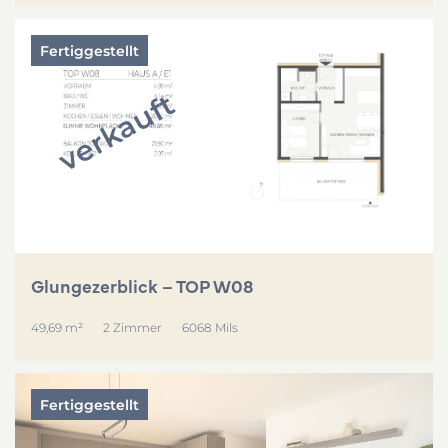
Fertiggestellt
verkauft
Glungezerblick – TOP W08
49,69 m²
2 Zimmer
6068 Mils
Fertiggestellt