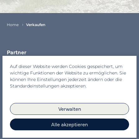
of
1
Home
Verkaufen
Partner
Kontakt
Auf dieser Website werden Cookies gespeichert, um
wichtige Funktionen der Website zu ermöglichen. Sie
Newsletter
können Ihre Einstellungen jederzeit ändern oder die
Standardeinstellungen akzeptieren.
Datenschutz
Impressum
Verwalten
Cookies
Alle akzeptieren