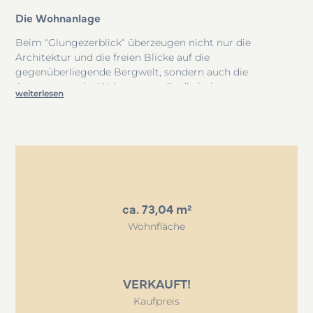
10
Die Wohnanlage
Beim “Glungezerblick“ überzeugen nicht nur die
Architektur und die freien Blicke auf die
gegenüberliegende Bergwelt, sondern auch die
Ausstattung der Wohnungen, die die hohen
weiterlesen
Qualitätsstandards von immocenter widerspiegeln.
Dielenböden mit individuell regulierbarer
Fußbodenheizung, großformatige Fliesen und
Terrassenplatten in abgestimmtem Farbkonzept und die
bauseitige Vorbereitung für elektrische Raffstores sind
nur einige Merkmale, die aus unserem
Anforderungsprofil nicht mehr wegzudenken sind.
ca. 73,04 m²
Wohnfläche
VERKAUFT!
Kaufpreis