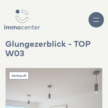
immo
center
Glungezerblick - TOP
W03
Verkauft