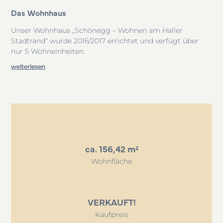
6
Das Wohnhaus
Unser Wohnhaus „Schönegg – Wohnen am Haller
Stadtrand“ wurde 2016/2017 errichtet und verfügt über
nur 5 Wohneinheiten.
weiterlesen
Alle Wohnungen sind über das außenliegende
Stiegenhaus bzw. über den Personenlift barrierefrei
erschlossen. Im Untergeschoss befinden sich die
Kellerabteile, großzügige Lagerräume, der Technikraum
sowie der Müllraum.
Auf der Ostseite des Gebäudes befinden sich die Zufahrt
sowie die Carportplätze und die Besucherparkplätze.
ca. 156,42 m²
Wohnfläche
VERKAUFT!
Kaufpreis