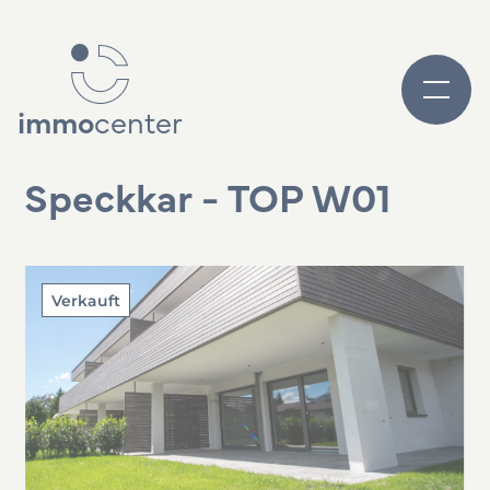
immo
center
Speckkar - TOP W01
Verkauft