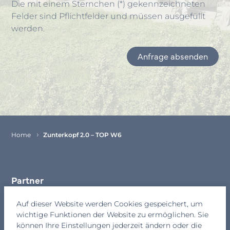
Die mit einem Sternchen (*) gekennzeichneten
Felder sind Pflichtfelder und müssen ausgefüllt
werden.
Anfrage absenden
Item
1
of
1
Home
Zunterkopf 2.0 – TOP W6
Partner
Kontakt
Auf dieser Website werden Cookies gespeichert, um
wichtige Funktionen der Website zu ermöglichen. Sie
Newsletter
können Ihre Einstellungen jederzeit ändern oder die