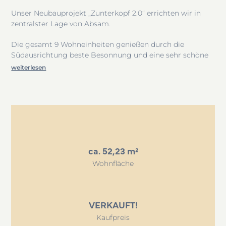
11
Unser Neubauprojekt „Zunterkopf 2.0“ errichten wir in
zentralster Lage von Absam.
Die gesamt 9 Wohneinheiten genießen durch die
Südausrichtung beste Besonnung und eine sehr schöne
Aussicht. Alle Wohneinheiten verfügen über großzügige,
weiterlesen
tiefe und überdachte Balkone bzw. Terrassen mit Gärten.
Das Projekt „Zunterkopf 2.0“ kombiniert funktionales und
barrierefreies Wohnen in Niedrigenergiebauweise mit
einer sehr hochwertigen Ausstattung.
Die einzelnen Wohneinheiten sind ideal für ein
ca. 52,23 m²
altersgerechtes Wohnen, ebenso als Vorsorgewohnung
oder als Starterwohnungen für Singles oder Pärchen.
Wohnfläche
Voraussichtlicher Baubeginn ist das 4. Quartal 2026
VERKAUFT!
Kaufpreis