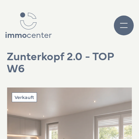
immo
center
Zunterkopf 2.0 - TOP
W6
Verkauft