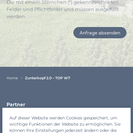
Die mit einem Sternchen (*) gekennzeichneten
Felder sind Pflichtfelder und müssen ausgefüllt
werden.
Anfrage absenden
Item
1
of
1
Home
Zunterkopf 2.0 – TOP W7
Partner
Kontakt
Auf dieser Website werden Cookies gespeichert, um
wichtige Funktionen der Website zu ermöglichen. Sie
Newsletter
können Ihre Einstellungen jederzeit ändern oder die