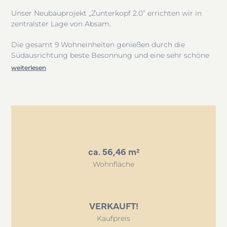
11
Unser Neubauprojekt „Zunterkopf 2.0“ errichten wir in
zentralster Lage von Absam.
Die gesamt 9 Wohneinheiten genießen durch die
Südausrichtung beste Besonnung und eine sehr schöne
Aussicht. Alle Wohneinheiten verfügen über großzügige,
weiterlesen
tiefe und überdachte Balkone bzw. Terrassen mit Gärten.
Das Projekt „Zunterkopf 2.0“ kombiniert funktionales und
barrierefreies Wohnen in Niedrigenergiebauweise mit
einer sehr hochwertigen Ausstattung.
Die einzelnen Wohneinheiten sind ideal für ein
ca. 56,46 m²
altersgerechtes Wohnen, ebenso als Vorsorgewohnung
oder als Starterwohnungen für Singles oder Pärchen.
Wohnfläche
Voraussichtlicher Baubeginn ist das 4. Quartal 2026
VERKAUFT!
Kaufpreis